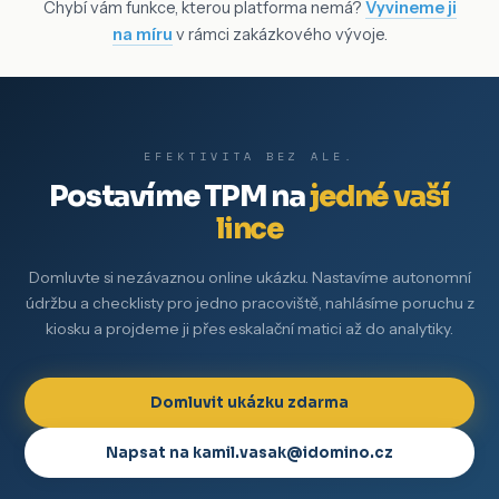
Chybí vám funkce, kterou platforma nemá?
Vyvineme ji
na míru
v rámci zakázkového vývoje.
EFEKTIVITA BEZ ALE.
Postavíme TPM na
jedné vaší
lince
Domluvte si nezávaznou online ukázku. Nastavíme autonomní
údržbu a checklisty pro jedno pracoviště, nahlásíme poruchu z
kiosku a projdeme ji přes eskalační matici až do analytiky.
Domluvit ukázku zdarma
Napsat na kamil.vasak@idomino.cz