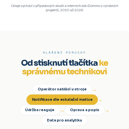
Údaje vychází z případových studií a interních dat iDomino z výrobních
projektů, 2020 až 2026.
HLÁŠENÍ PORUCHY
Od stisknutí tlačítka
ke
správnému technikovi
→
Operátor nahlásí u stroje
→
Notifikace dle eskalační matice
→
→
Údržba reaguje
Oprava a popis
Data pro analytiku