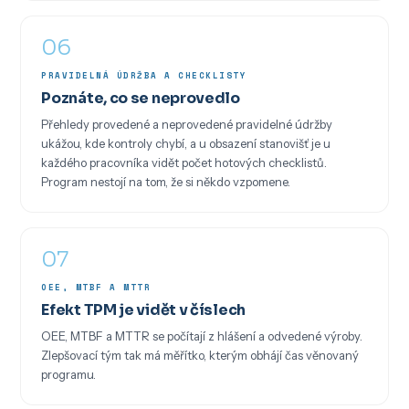
06
PRAVIDELNÁ ÚDRŽBA A CHECKLISTY
Poznáte, co se neprovedlo
Přehledy provedené a neprovedené pravidelné údržby
ukážou, kde kontroly chybí, a u obsazení stanovišť je u
každého pracovníka vidět počet hotových checklistů.
Program nestojí na tom, že si někdo vzpomene.
07
OEE, MTBF A MTTR
Efekt TPM je vidět v číslech
OEE, MTBF a MTTR se počítají z hlášení a odvedené výroby.
Zlepšovací tým tak má měřítko, kterým obhájí čas věnovaný
programu.