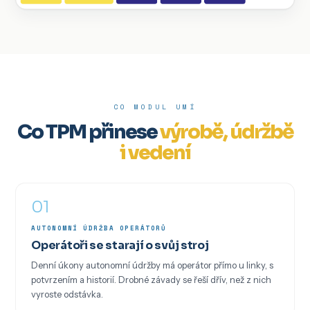
CO MODUL UMÍ
Co TPM přinese
výrobě, údržbě
i vedení
01
AUTONOMNÍ ÚDRŽBA OPERÁTORŮ
Operátoři se starají o svůj stroj
Denní úkony autonomní údržby má operátor přímo u linky, s
potvrzením a historií. Drobné závady se řeší dřív, než z nich
vyroste odstávka.