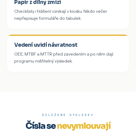
Papír z dílny zmizí
Checklisty i hlášení vznikají v kiosku. Nikdo večer
nepřepisuje formuláře do tabulek.
Vedení uvidí návratnost
OEE, MTBF a MTTR před zavedením a po něm dají
programu měřitelný výsledek.
DOLOŽENÉ VÝSLEDKY
Čísla se
nevymlouvají