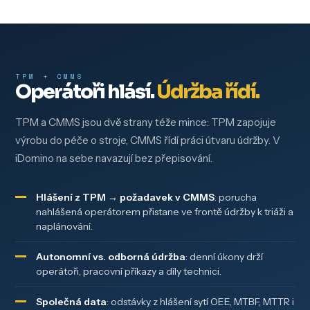
TPM + CMMS
Operátoři hlásí.
Údržba řídí.
TPM a CMMS jsou dvě strany téže mince: TPM zapojuje
výrobu do péče o stroje, CMMS řídí práci útvaru údržby. V
iDomino na sebe navazují bez přepisování.
Hlášení z TPM → požadavek v CMMS
: porucha
nahlášená operátorem přistane ve frontě údržby k triáži a
naplánování.
Autonomní vs. odborná údržba
: denní úkony drží
operátoři, pracovní příkazy a díly technici.
Společná data
: odstávky z hlášení sytí OEE, MTBF, MTTR i