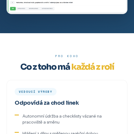
PRO KOHO
Co z toho má
každá z rolí
VEDOUCÍ VÝROBY
Odpovídá za chod linek
Autonomní údržba a checklisty vázané na
pracoviště a směnu
Hlášení z dílny s měřenou reakční dobou