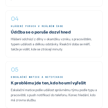
04
HLÁŠENÍ PORUCH V REÁLNÉM ČASE
Údržba se o poruše dozví hned
Hlášení odchází z dílny v okamžiku vzniku, s pracovištěm,
typem události a délkou odstávky. Reakční doba se měří,
takže je vidět, kde se ztrácejí minuty.
05
ESKALAČNÍ MATICE A NOTIFIKACE
K problému jde ten, kdo ho umí vyřešit
Eskalační matice pošle událost správnému týmu podle typu a
pracoviště, s push notifikací do telefonu. Konec hledání, kdo
má zrovna službu.