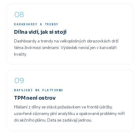
08
DASHBOARDY A TRENDY
Dílna vidí, jak si stojí
Dashboardy a trendy na velkoplošných obrazovkách drží
téma živé mezi směnami. Výsledek nevisí jen v kanceláři
kvality.
09
NAPOJENÍ NA PLATFORMU
TPM není ostrov
Hlášení z dílny se stává požadavkem ve frontě údržby,
uzavřené záznamy plní analytiku a opakované problémy míří
do akčního plánu. Data se zadávají jednou.