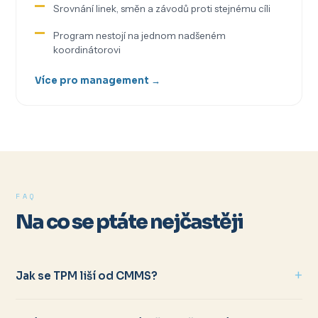
Srovnání linek, směn a závodů proti stejnému cíli
Program nestojí na jednom nadšeném
koordinátorovi
Více pro management →
FAQ
Na co se ptáte nejčastěji
Jak se TPM liší od CMMS?
TPM zapojuje operátory výroby: autonomní údržba, checklisty,