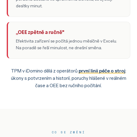
desítky minut.
„OEE zpětně a ručně"
Efektivita zařízení se počítá jednou měsíčně v Excelu.
Na poradě se řeší minulost, ne dnešní směna.
TPM v iDomino dělá z operátorů
první linii péče o stroj
:
úkony s potvrzením a historií, poruchy hlášené v reálném
čase a OEE bez ručního počítání.
CO SE ZMĚNÍ