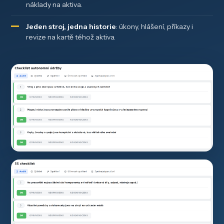
náklady na aktiva.
Jeden stroj, jedna historie
: úkony, hlášení, příkazy i
revize na kartě téhož aktiva.