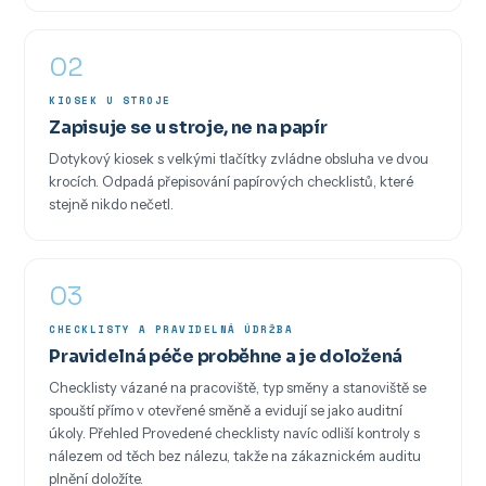
02
KIOSEK U STROJE
Zapisuje se u stroje, ne na papír
Dotykový kiosek s velkými tlačítky zvládne obsluha ve dvou
krocích. Odpadá přepisování papírových checklistů, které
stejně nikdo nečetl.
03
CHECKLISTY A PRAVIDELNÁ ÚDRŽBA
Pravidelná péče proběhne a je doložená
Checklisty vázané na pracoviště, typ směny a stanoviště se
spouští přímo v otevřené směně a evidují se jako auditní
úkoly. Přehled Provedené checklisty navíc odliší kontroly s
nálezem od těch bez nálezu, takže na zákaznickém auditu
plnění doložíte.