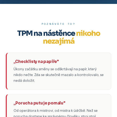
POZNÁVÁTE TO?
TPM na nástěnce
nikoho
nezajímá
„Checklisty na papíře"
Úkony začátku směny se odškrtávají na papír, který
nikdo nečte. Zda se skutečně mazalo a kontrolovalo, se
nedá doložit.
„Porucha putuje pomalu"
Od operátora k mistrovi, od mistra k údržbě. Než se
porucha dostane ke správnému člověku, stroj stojí