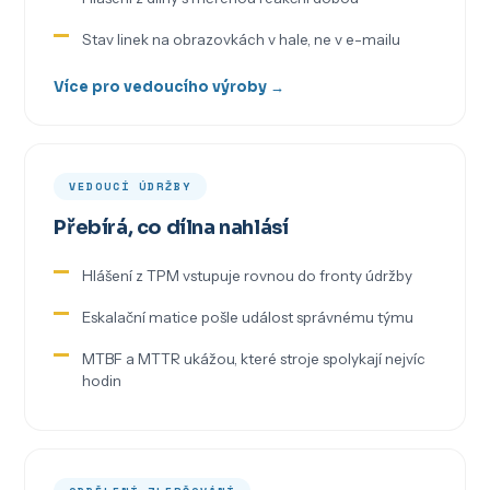
Stav linek na obrazovkách v hale, ne v e-mailu
Více pro vedoucího výroby →
VEDOUCÍ ÚDRŽBY
Přebírá, co dílna nahlásí
Hlášení z TPM vstupuje rovnou do fronty údržby
Eskalační matice pošle událost správnému týmu
MTBF a MTTR ukážou, které stroje spolykají nejvíc
hodin