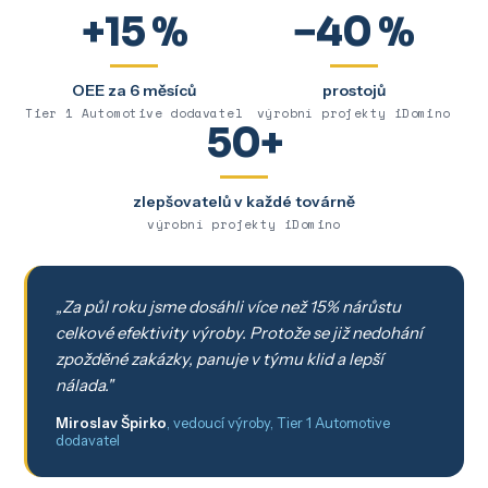
+15 %
−40 %
OEE za 6 měsíců
prostojů
Tier 1 Automotive dodavatel
výrobní projekty iDomino
50+
zlepšovatelů v každé továrně
výrobní projekty iDomino
„Za půl roku jsme dosáhli více než 15% nárůstu
celkové efektivity výroby. Protože se již nedohání
zpožděné zakázky, panuje v týmu klid a lepší
nálada."
Miroslav Špirko
, vedoucí výroby, Tier 1 Automotive
dodavatel