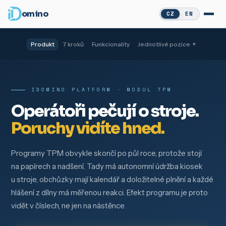
omino
CZ
EN
Produkt
7 kroků
Funkcionality
Jednotlivé pozice
▾
IDOMINO PLATFORM · MODUL TPM
Operátoři pečují o stroje.
Poruchy vidíte hned.
Programy TPM obvykle skončí po půl roce, protože stojí
na papírech a nadšení. Tady má autonomní údržba kiosek
u stroje, obchůzky mají kalendář a doložitelné plnění a každé
hlášení z dílny má měřenou reakci. Efekt programu je proto
vidět v číslech, ne jen na nástěnce.