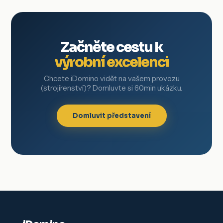
Začněte cestu k
výrobní excelenci
Chcete iDomino vidět na vašem provozu
(strojírenství)? Domluvte si 60min ukázku.
Domluvit představení