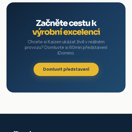
Začněte cestu k
výrobní excelenci
Chcete si Kaizen ukázat živě v reálném
provozu? Domluvte si 60min představení
iDomino.
Domluvit představení