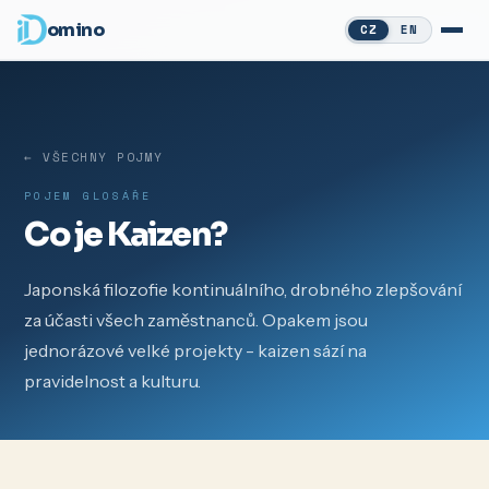
omino
CZ
EN
← VŠECHNY POJMY
POJEM GLOSÁŘE
Co je Kaizen?
Japonská filozofie kontinuálního, drobného zlepšování
za účasti všech zaměstnanců. Opakem jsou
jednorázové velké projekty - kaizen sází na
pravidelnost a kulturu.