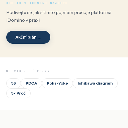
KDE TO V IDOMINO NAJDETE
Podívejte se, jak s tímto pojmem pracuje platforma
iDomino v praxi:
Akční plán →
SOUVISEJÍCÍ POJMY
5S
PDCA
Poka-Yoke
Ishikawa diagram
5× Proč