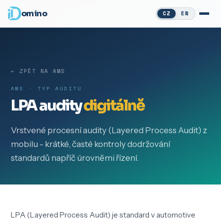
omino
CZ
EN
← ZPĚT NA AMS
AMS · TYP AUDITU
LPA audity
digitálně
Vrstvené procesní audity (Layered Process Audit) z
mobilu - krátké, časté kontroly dodržování
standardů napříč úrovněmi řízení.
LPA (Layered Process Audit) je standard v automotive