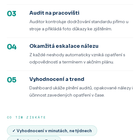
03
Audit na pracovišti
Auditor kontroluje dodržování standardu přímo u
stroje a přikládá foto důkazy ke zjištěním.
04
Okamžitá eskalace nálezu
Z každé neshody automaticky vzniká opatření s
odpovědností a termínem v akčním plánu.
05
Vyhodnocení a trend
Dashboard ukáže plnění auditů, opakované nálezy i
účinnost zavedených opatření v čase.
CO TÍM ZÍSKÁTE
✓ Vyhodnocení v minutách, ne týdnech