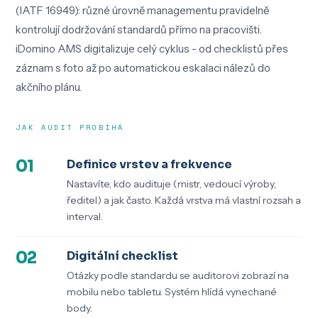
(IATF 16949): různé úrovně managementu pravidelně
kontrolují dodržování standardů přímo na pracovišti.
iDomino AMS digitalizuje celý cyklus - od checklistů přes
záznam s foto až po automatickou eskalaci nálezů do
akčního plánu.
JAK AUDIT PROBÍHÁ
01
Definice vrstev a frekvence
Nastavíte, kdo audituje (mistr, vedoucí výroby,
ředitel) a jak často. Každá vrstva má vlastní rozsah a
interval.
02
Digitální checklist
Otázky podle standardu se auditorovi zobrazí na
mobilu nebo tabletu. Systém hlídá vynechané
body.