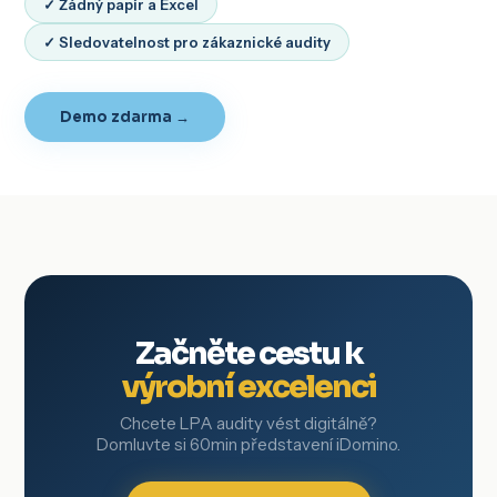
✓ Žádný papír a Excel
✓ Sledovatelnost pro zákaznické audity
Demo zdarma →
Začněte cestu k
výrobní excelenci
Chcete LPA audity vést digitálně?
Domluvte si 60min představení iDomino.