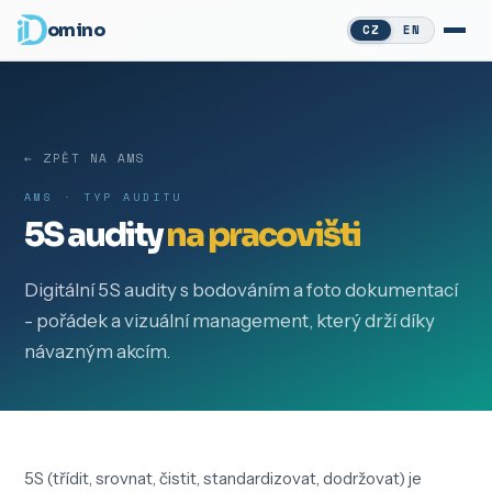
omino
CZ
EN
← ZPĚT NA AMS
AMS · TYP AUDITU
5S audity
na pracovišti
Digitální 5S audity s bodováním a foto dokumentací
- pořádek a vizuální management, který drží díky
návazným akcím.
5S (třídit, srovnat, čistit, standardizovat, dodržovat) je