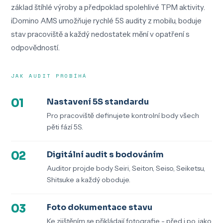
základ štíhlé výroby a předpoklad spolehlivé TPM aktivity.
iDomino AMS umožňuje rychlé 5S audity z mobilu, boduje
stav pracoviště a každý nedostatek mění v opatření s
odpovědností.
JAK AUDIT PROBÍHÁ
01
Nastavení 5S standardu
Pro pracoviště definujete kontrolní body všech
pěti fází 5S.
02
Digitální audit s bodováním
Auditor projde body Seiri, Seiton, Seiso, Seiketsu,
Shitsuke a každý oboduje.
03
Foto dokumentace stavu
Ke zjištěním se přikládají fotografie - před i po, jako