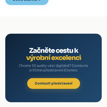
Začněte cestu k
výrobní excelenci
Chcete 5S audity vést digitálně? Domluvte
si 60min představení iDomino.
Domluvit představení