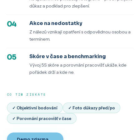
důkaz a podklad pro zlepšení.
04
Akce na nedostatky
Z nálezů vznikají opatření s odpovědnou osobou a
termínem.
05
Skóre v čase a benchmarking
Vývoj 5S skóre a porovnání pracovišť ukáže, kde
pořádek drží a kde ne.
CO TÍM ZÍSKÁTE
✓ Objektivní bodování
✓ Foto důkazy před/po
✓ Porovnání pracovišť v čase
Demo zdarma →